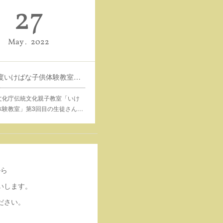
27
May
2022
令和4年度いけばな子供体験教室募集
文化庁伝統文化親子教室「いけ
体験教室」第3回目の生徒さん…
から
いします。
ださい。