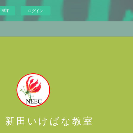
ぐ試す
ログイン
 新田いけばな教室