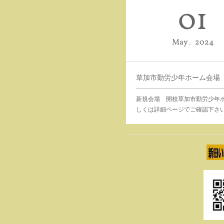
01
May
2024
草加市勤労少年ホーム会場
新規会場 開校草加市勤労少年
しくは詳細ページでご確認下さ